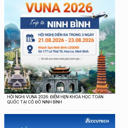
HỘI NGHỊ VUNA 2026: ĐIỂM HẸN KHOA HỌC TOÀN
QUỐC TẠI CỐ ĐÔ NINH BÌNH