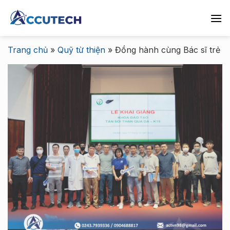
Chuyển
đến
nội
dung
Trang chủ
»
Quỹ từ thiện
»
Đồng hành cùng Bác sĩ trẻ