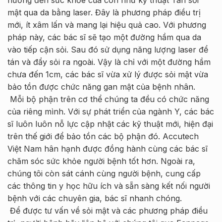
hưởng đến sức khỏe của con như kỹ thuật Tán sỏi
mật qua da bằng laser. Đây là phương pháp điều trị
mới, ít xâm lấn và mang lại hiệu quả cao. Với phương
pháp này, các bác sĩ sẽ tạo một đường hầm qua da
vào tiếp cận sỏi. Sau đó sử dụng năng lượng laser để
tán và đẩy sỏi ra ngoài. Vậy là chỉ với một đường hầm
chưa đến 1cm, các bác sĩ vừa xử lý được sỏi mật vừa
bảo tồn được chức năng gan mật của bệnh nhân.
Mỗi bộ phận trên cơ thể chúng ta đều có chức năng
của riêng mình. Với sự phát triển của ngành Y, các bác
sĩ luôn luôn nỗ lực cập nhật các kỹ thuật mới, hiện đại
trên thế giới để bảo tồn các bộ phận đó. Accutech
Việt Nam hân hạnh được đồng hành cùng các bác sĩ
chăm sóc sức khỏe người bệnh tốt hơn. Ngoài ra,
chúng tôi còn sát cánh cùng người bệnh, cung cấp
các thông tin y học hữu ích và sẵn sàng kết nối người
bệnh với các chuyên gia, bác sĩ nhanh chóng.
Để được tư vấn về sỏi mật và các phương pháp điều