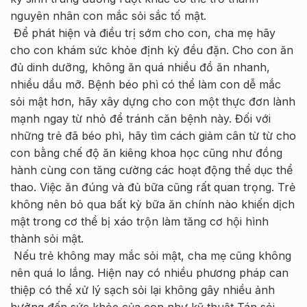
nguyên nhân con mắc sỏi sắc tố mật.
Để phát hiện và điều trị sớm cho con, cha mẹ hãy
cho con khám sức khỏe định kỳ đều đặn. Cho con ăn
đủ dinh dưỡng, không ăn quá nhiều đồ ăn nhanh,
nhiều dầu mỡ. Bệnh béo phì có thể làm con dễ mắc
sỏi mật hơn, hãy xây dựng cho con một thực đơn lành
mạnh ngay từ nhỏ để tránh căn bệnh này. Đối với
những trẻ đã béo phì, hãy tìm cách giảm cân từ từ cho
con bằng chế độ ăn kiêng khoa học cũng như đồng
hành cùng con tăng cường các hoạt động thể dục thể
thao. Việc ăn đúng và đủ bữa cũng rất quan trọng. Trẻ
không nên bỏ qua bất kỳ bữa ăn chính nào khiến dịch
mật trong cơ thể bị xáo trộn làm tăng cơ hội hình
thành sỏi mật.
Nếu trẻ không may mắc sỏi mật, cha mẹ cũng không
nên quá lo lắng. Hiện nay có nhiều phương pháp can
thiệp có thể xử lý sạch sỏi lại không gây nhiều ảnh