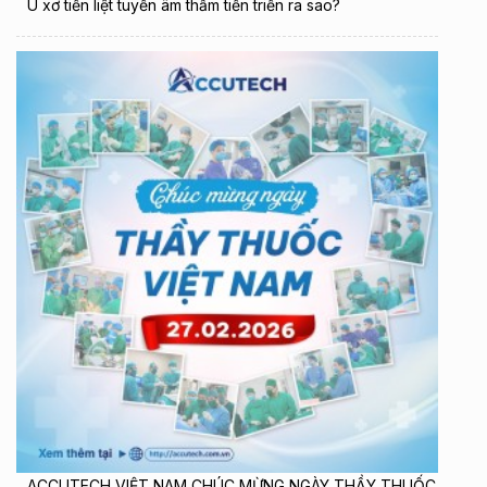
U xơ tiền liệt tuyến âm thầm tiến triển ra sao?
ACCUTECH VIỆT NAM CHÚC MỪNG NGÀY THẦY THUỐC