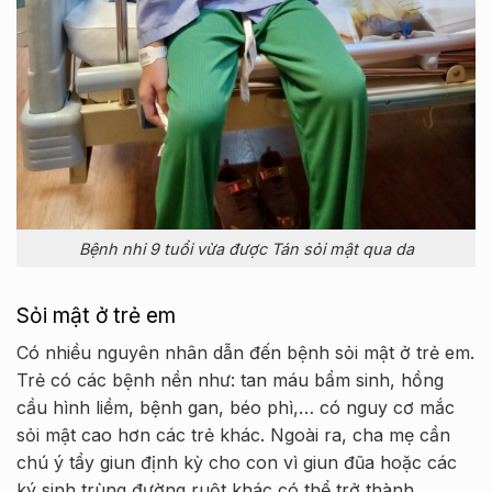
Bệnh nhi 9 tuổi vừa được Tán sỏi mật qua da
Sỏi mật ở trẻ em
Có nhiều nguyên nhân dẫn đến bệnh sỏi mật ở trẻ em.
Trẻ có các bệnh nền như: tan máu bẩm sinh, hồng
cầu hình liềm, bệnh gan, béo phì,… có nguy cơ mắc
sỏi mật cao hơn các trẻ khác. Ngoài ra, cha mẹ cần
chú ý tẩy giun định kỳ cho con vì giun đũa hoặc các
ký sinh trùng đường ruột khác có thể trở thành