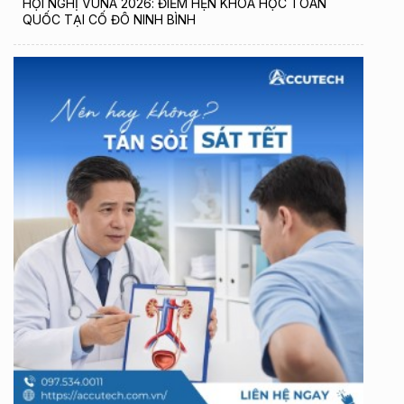
HỘI NGHỊ VUNA 2026: ĐIỂM HẸN KHOA HỌC TOÀN
QUỐC TẠI CỐ ĐÔ NINH BÌNH