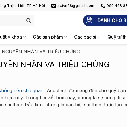
ng Thịnh Liệt, TP Hà Nội
actvn98@gmail.com
090 468 88
DÀNH CHO B
uật y khoa
Các sản phẩm
Các bác sĩ
Quỹ từ th
 – NGUYÊN NHÂN VÀ TRIỆU CHỨNG
GUYÊN NHÂN VÀ TRIỆU CHỨNG
 không nên chủ quan
” Accutech đã mang đến cho quý bạn
em hiện nay. Trong bài viết hôm nay, chúng ta sẽ cùng đi s
sỏi thận. Đầu tiên, chúng ta cần biết sỏi thận được tạo 