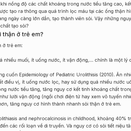
 khi nồng độ các chất khoáng trong nước tiểu tăng cao, kết
được tạo ra thông qua quá trình lọc máu tại các ống thận h
 càng ngày càng lớn dần, tạo thành viên sỏi. Vậy những ngu
chất tạo sỏi?
 thận ở trẻ em?
 ở trẻ em:
 nhiều muối, ít uống nước, ít vận động,… chính là một lý 
g cuốn Epidemiology of Pediatric Urolithisis (2010). Ăn nh
t điều vị, ít uống nước lọc, hay sử dụng quá nhiều nước u
ong nước tiểu tăng, tăng nguy cơ kết tinh khoáng chất tron
như lười vận động (ngồi chơi điện tử hay xem vô tuyến nhi
ơn, tăng nguy cơ hình thành nhanh sỏi thận ở trẻ em.
lithiasis and nephrocalcinosis in childhood, khoảng 40% t
 đến các rối loạn về di truyền. Và nguy cơ có sỏi tiết niệu t