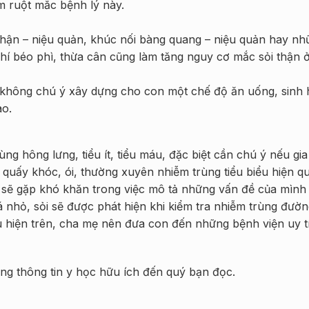
m ruột mắc bệnh lý này.
thận – niệu quản, khúc nối bàng quang – niệu quản hay nh
hí béo phì, thừa cân cũng làm tăng nguy cơ mắc sỏi thận ở
 không chú ý xây dựng cho con một chế độ ăn uống, sinh 
ao.
ng hông lưng, tiểu ít, tiểu máu, đặc biệt cần chú ý nếu gia
h, quấy khóc, ói, thường xuyên nhiễm trùng tiểu biểu hiện q
trẻ sẽ gặp khó khăn trong việc mô tả những vấn đề của mìn
nhỏ, sỏi sẽ được phát hiện khi kiểm tra nhiễm trùng đường
u hiện trên, cha mẹ nên đưa con đến những bệnh viện uy t
g thông tin y học hữu ích đến quý bạn đọc.