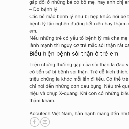
gấp đôi ở những bé có bố mẹ, hay anh chị e
– Do bệnh lý
Các bé mắc bệnh lý như bị hẹp khúc nối bể 
bệnh lý tắc nghẽn đường tiết niệu hay thậm c
em.
Nếu những trẻ có yếu tố bệnh lý mà cha mẹ
lành mạnh thì nguy cơ trẻ mắc sỏi thận rất c
Biểu hiện bệnh sỏi thận ở trẻ em
Trệu chứng thường gặp của sỏi thận là đau vù
có tiền sử bị bệnh sỏi thận. Trẻ dễ kích thíc
triệu chứng la khóc mỗi lần đi tiểu. Có thể 
chỉ nói đến những cơn đau bụng. Nếu trẻ quá 
niệu và chụp X-quang. Khi con có những biể
thăm khám.
Accutech Việt Nam, hân hạnh mang đến nhữn