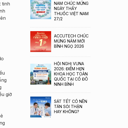
 tinh
NAM CHÚC MỪNG
NGÀY THẦY
ình
THUỐC VIỆT NAM
yên
27/2
ACCUTECH CHÚC
MỪNG NĂM MỚI
BÍNH NGỌ 2026
do
HỘI NGHỊ VUNA
2026: ĐIỂM HẸN
iều
KHOA HỌC TOÀN
QUỐC TẠI CỐ ĐÔ
ống
NINH BÌNH
g
ều giờ
SÁT TẾT CÓ NÊN
TÁN SỎI THẬN
HAY KHÔNG?
rẻ
ăng