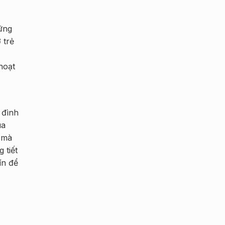
ững
 trẻ
hoạt
 đình
ua
h mà
 tiết
ín để