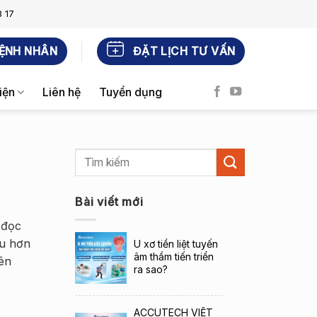
 17
ỆNH NHÂN
ĐẶT LỊCH TƯ VẤN
iện
Liên hệ
Tuyển dụng
Bài viết mới
 đọc
âu hơn
U xơ tiền liệt tuyến
âm thầm tiến triển
nên
ra sao?
ACCUTECH VIỆT