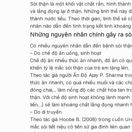
Sỏi thận là một khối vật chất rắn, hình thành
và lắng đọng lại ở thận. Những tinh thể này 
thành nước tiểu. Theo thời gian, tinh thể sẽ
nhân nào dẫn đến tình trạng kết tinh khoáng 
Những nguyên nhân chính gây ra sỏi
Có nhiều nguyên nhân dẫn đến bệnh sỏi thận
– Do chế độ ăn uống, sinh hoạt
Chế độ ăn nhiều thức ăn nhanh, đồ ăn có quá
khiến tỷ lệ mắc sỏi thận của trẻ em tăng lên.
Theo tác giả người Ấn Độ Ajay P. Sharma tron
thức ăn nhanh, có quá nhiều muối và các chấ
đóng chai,.. làm nồng độ các chất hòa tan tr
thận. Với chế độ sinh hoạt không lành mạnh 
liền…) sẽ làm khoáng chất lắng đọng nhanh h
– Do di truyền
Theo tác giả Hoobe B. (2008) trong cuốn Uro
mắc sỏi tiết niệu có tiền sử gia đình liên quan