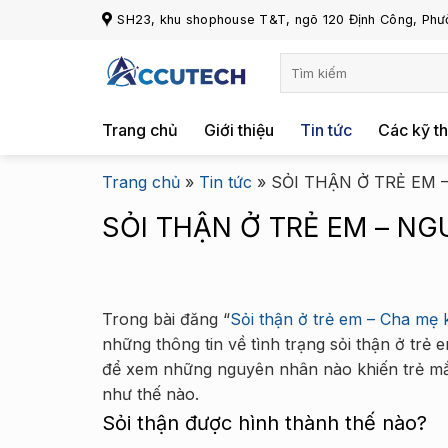
Chuyển
SH23, khu shophouse T&T, ngõ 120 Định Công, Phườ
đến
nội
dung
Trang chủ
Giới thiệu
Tin tức
Các kỹ th
Trang chủ
»
Tin tức
»
SỎI THẬN Ở TRẺ EM
SỎI THẬN Ở TRẺ EM – N
Trong bài đăng “
Sỏi thận ở trẻ em – Cha mẹ
những thông tin về tình trạng sỏi thận ở trẻ 
để xem những nguyên nhân nào khiến trẻ mắc 
như thế nào.
Sỏi thận được hình thành thế nào?