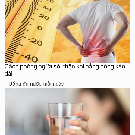
Cách phòng ngừa sỏi thận khi nắng nóng kéo
dài
– Uống đủ nước mỗi ngày