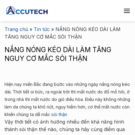
Chuyển
đến
nội
dung
Trang chủ
»
Tin tức
»
NẮNG NÓNG KÉO DÀI LÀM
TĂNG NGUY CƠ MẮC SỎI THẬN
NẮNG NÓNG KÉO DÀI LÀM TĂNG
NGUY CƠ MẮC SỎI THẬN
Hiện nay miền Bắc đa
ng bước vào những ngày nắng nóng kéo
dài. Thời tiết oi bức, ra ngoài trời thì mất nước do đổ mồ hôi, ở
trong nhà thì mất nước do gió điều hòa. Điều này không những
làm da chúng ta khô nứt, nguy hiểm hơn, cơ thể mất nước còn
khiến chúng ta dễ mắc
sỏi thận
Vậy thời tiết có ảnh hưởng nhiều đến khả năng hình
thành sỏi thận thế nào, chúng ta hãy cùng điểm qua