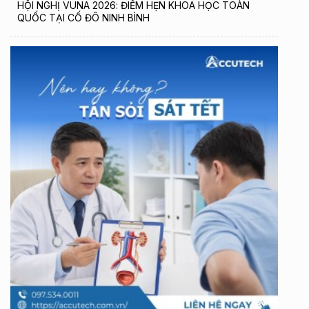
HỘI NGHỊ VUNA 2026: ĐIỂM HẸN KHOA HỌC TOÀN
QUỐC TẠI CỐ ĐÔ NINH BÌNH