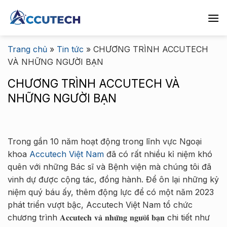
Chuyển
đến
nội
dung
Trang chủ
»
Tin tức
»
CHƯƠNG TRÌNH ACCUTECH
VÀ NHỮNG NGƯỜI BẠN
CHƯƠNG TRÌNH ACCUTECH VÀ
NHỮNG NGƯỜI BẠN
Trong gần 10 năm hoạt động trong lĩnh vực Ngoại
khoa
Accutech Việt Nam
đã có rất nhiều kỉ niệm khó
quên với những Bác sĩ và Bệnh viện mà chúng tôi đã
vinh dự được cộng tác, đồng hành. Để ôn lại những kỷ
niệm quý báu ấy, thêm động lực để có một năm 2023
phát triển vượt bậc, Accutech Việt Nam tổ chức
chương trình 𝐀𝐜𝐜𝐮𝐭𝐞𝐜𝐡 𝐯𝐚̀ 𝐧𝐡𝐮̛̃𝐧𝐠 𝐧𝐠𝐮̛𝐨̛̀𝐢 𝐛𝐚̣𝐧 chi tiết như