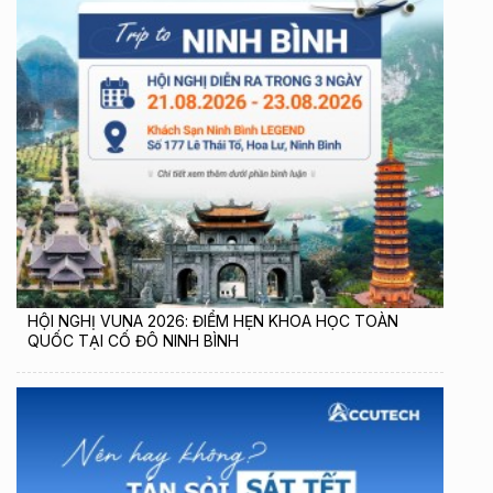
HỘI NGHỊ VUNA 2026: ĐIỂM HẸN KHOA HỌC TOÀN
QUỐC TẠI CỐ ĐÔ NINH BÌNH