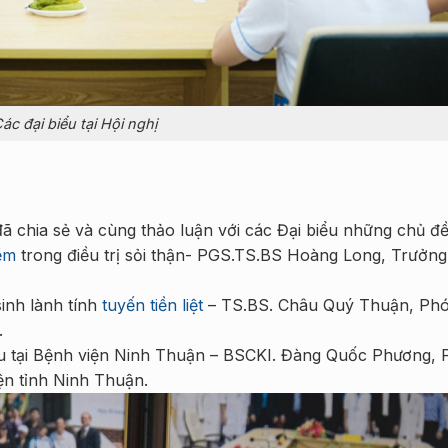
ác đại biểu tại Hội nghị
đã chia sẻ và cùng thảo luận với các Đại biểu những chủ đ
ềm
trong điều trị sỏi thận- PGS.TS.BS Hoàng Long, Trưởn
inh lành tính
tuyến tiền liệt
– TS.BS. Châu Quý Thuận, Ph
.
 niệu tại Bệnh viện Ninh Thuận – BSCKI. Đàng Quốc Phương,
ện tỉnh Ninh Thuận.