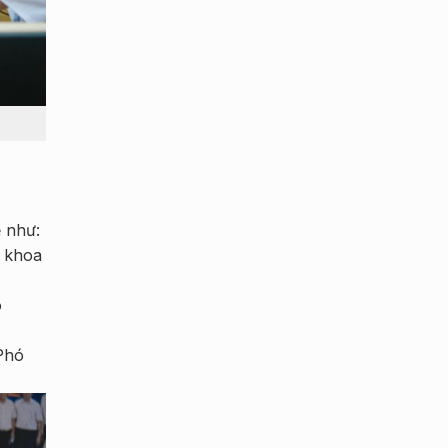
ề như:
g khoa
ó
 Phó