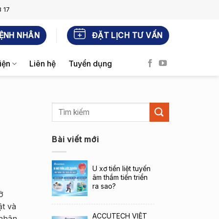
 17
ỆNH NHÂN
ĐẶT LỊCH TƯ VẤN
iện
Liên hệ
Tuyển dụng
Bài viết mới
U xơ tiền liệt tuyến
âm thầm tiến triển
ra sao?
ở
t và
ACCUTECH VIỆT
 nhân