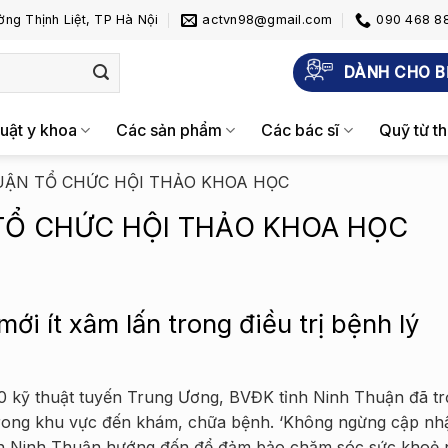
ng Thịnh Liệt, TP Hà Nội
actvn98@gmail.com
090 468 88
DÀNH CHO B
uật y khoa
Các sản phẩm
Các bác sĩ
Quỹ từ th
UẬN TỔ CHỨC HỘI THẢO KHOA HỌC
TỔ CHỨC HỘI THẢO KHOA HỌC
ới ít xâm lấn trong điều trị bệnh lý
00 kỹ thuật tuyến Trung Ương, BVĐK tỉnh Ninh Thuận đã tr
trong khu vực đến khám, chữa bệnh. ‘Không ngừng cập nhậ
tỉnh Ninh Thuận hướng đến để đảm bảo chăm sóc sức khoẻ