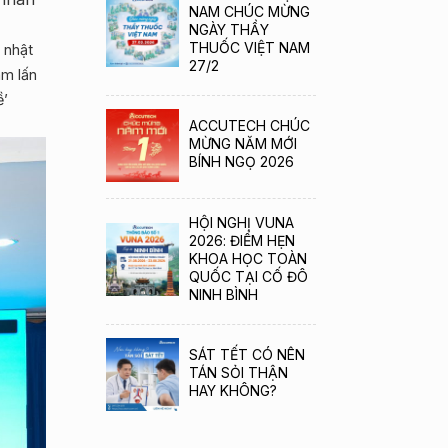
NAM CHÚC MỪNG
NGÀY THẦY
THUỐC VIỆT NAM
 nhật
27/2
âm lấn
ề’
ACCUTECH CHÚC
MỪNG NĂM MỚI
BÍNH NGỌ 2026
HỘI NGHỊ VUNA
2026: ĐIỂM HẸN
KHOA HỌC TOÀN
QUỐC TẠI CỐ ĐÔ
NINH BÌNH
SÁT TẾT CÓ NÊN
TÁN SỎI THẬN
HAY KHÔNG?