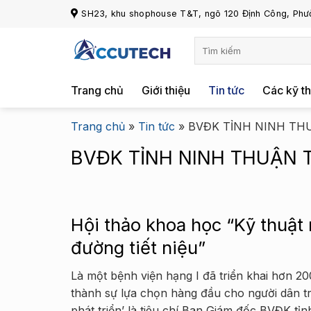
Chuyển
SH23, khu shophouse T&T, ngõ 120 Định Công, Phườ
đến
nội
dung
Trang chủ
Giới thiệu
Tin tức
Các kỹ th
Trang chủ
»
Tin tức
»
BVĐK TỈNH NINH TH
BVĐK TỈNH NINH THUẬN 
Hội thảo khoa học “Kỹ thuật m
đường tiết niệu”
Là một bệnh viện hạng I đã triển khai hơn 2
thành sự lựa chọn hàng đầu cho người dân 
phát triển’ là tiêu chí Ban Giám đốc BVĐK 