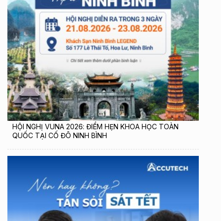
HỘI NGHỊ VUNA 2026: ĐIỂM HẸN KHOA HỌC TOÀN
QUỐC TẠI CỐ ĐÔ NINH BÌNH