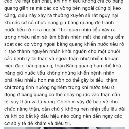
cao.
Về mặt bản chất, khi nhịn tiểu không chỉ có bàng
quang giãn ra mà các cơ vòng bên ngoài cũng bị kéo
căng, điều này xảy ra thường xuyên sẽ rất nguy hại
khi các cơ có chức năng giữ bàng quang để tránh
nước tiểu rò rỉ ra ngoài. Thói quen nhịn tiểu xảy ra
trong nhiều năm sẽ làm bệnh nhân mất khả năng kiểm
soát các cơ vòng ngoài bàng quang khiến nước tiểu rò
rỉ tạo thành nguyên nhân khởi nguồn cho một chuỗi
các bệnh lý tại thận và ngoài thận như nhiễm khuẩn
niệu đạo, bàng quang, thận.Bàng quang hạn chế khả
năng giữ nước tiểu không những khiến bệnh nhân
phải tiểu nhiều hơn mà còn có thể gây bí tiểu, thậm
chí trong tình huống nghiêm trọng khi nước tiểu ứ
đọng ở bàng quang có thể chảy ngược vào thận dẫn
tới suy thận và tử vong. Chính vì vậy để bảo vệ cho
chức năng thận, cần chú ý không nên nhịn tiểu lâu dài
và khi có bất kỳ dấu hiệu nào cũng nên đến ngay các
cơ sở y tế để khám và điều trị.