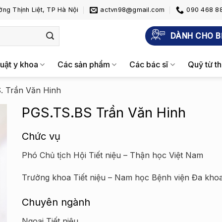
ng Thịnh Liệt, TP Hà Nội
actvn98@gmail.com
090 468 88
DÀNH CHO B
uật y khoa
Các sản phẩm
Các bác sĩ
Quỹ từ th
. Trần Văn Hinh
PGS.TS.BS Trần Văn Hinh
Chức vụ
Phó Chủ tịch Hội Tiết niệu – Thận học Việt Nam
Trưởng khoa Tiết niệu – Nam học Bệnh viện Đa kh
Chuyên ngành
Ngoại Tiết niệu