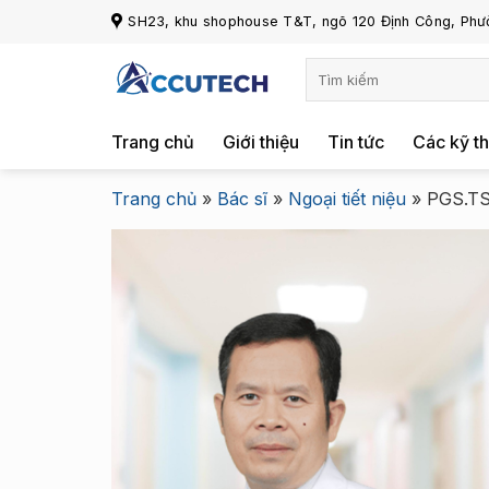
Chuyển
SH23, khu shophouse T&T, ngõ 120 Định Công, Phườ
đến
nội
dung
Trang chủ
Giới thiệu
Tin tức
Các kỹ th
Trang chủ
»
Bác sĩ
»
Ngoại tiết niệu
»
PGS.TS